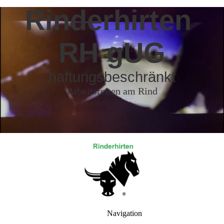
Rinderhirten
RH gUG
haftungsbeschränkt
Arbeitsreiten am Rind
Navigation