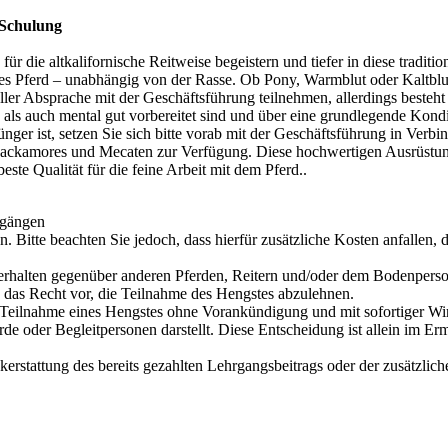
-Schulung
für die altkalifornische Reitweise begeistern und tiefer in diese tradit
nes Pferd – unabhängig von der Rasse. Ob Pony, Warmblut oder Kaltblut,
r Absprache mit der Geschäftsführung teilnehmen, allerdings besteht 
h als auch mental gut vorbereitet sind und über eine grundlegende Kond
jünger ist, setzen Sie sich bitte vorab mit der Geschäftsführung in Verbi
l Hackamores und Mecaten zur Verfügung. Diese hochwertigen Ausrüs
ste Qualität für die feine Arbeit mit dem Pferd..
rgängen
 Bitte beachten Sie jedoch, dass hierfür zusätzliche Kosten anfallen, 
rhalten gegenüber anderen Pferden, Reitern und/oder dem Bodenpersonal
h das Recht vor, die Teilnahme des Hengstes abzulehnen.
die Teilnahme eines Hengstes ohne Vorankündigung und mit sofortiger W
rde oder Begleitpersonen darstellt. Diese Entscheidung ist allein im E
kerstattung des bereits gezahlten Lehrgangsbeitrags oder der zusätzlic