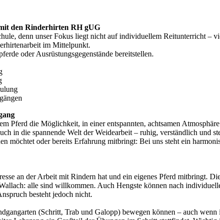
mit den Rinderhirten RH gUG
schule, denn unser Fokus liegt nicht auf individuellem Reitunterricht –
rhirtenarbeit im Mittelpunkt.
pferde oder Ausrüstungsgegenstände bereitstellen.
g
g
hulung
rgängen
rgang
nem Pferd die Möglichkeit, in einer entspannten, achtsamen Atmosphä
 euch in die spannende Welt der Weidearbeit – ruhig, verständlich und 
nen möchtet oder bereits Erfahrung mitbringt: Bei uns steht ein harmon
resse an der Arbeit mit Rindern hat und ein eigenes Pferd mitbringt. Die
r Wallach: alle sind willkommen. Auch Hengste können nach individue
Anspruch besteht jedoch nicht.
 Grundgangarten (Schritt, Trab und Galopp) bewegen können – auch wen