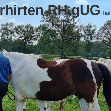
rhirten RH gUG
haf
Arbeitsreiten am Rind