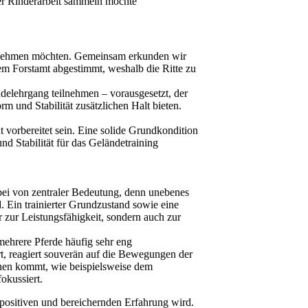
der Rinderarbeit sammeln möchte
eilnehmen möchten. Gemeinsam erkunden wir
m Forstamt abgestimmt, weshalb die Ritte zu
ändelehrgang teilnehmen – vorausgesetzt, der
orm und Stabilität zusätzlichen Halt bieten.
ut vorbereitet sein. Eine solide Grundkondition
nd Stabilität für das Geländetraining
dabei von zentraler Bedeutung, denn unebenes
 Ein trainierter Grundzustand sowie eine
r zur Leistungsfähigkeit, sondern auch zur
mehrere Pferde häufig sehr eng
ert, reagiert souverän auf die Bewegungen der
onen kommt, wie beispielsweise dem
fokussiert.
r positiven und bereichernden Erfahrung wird.