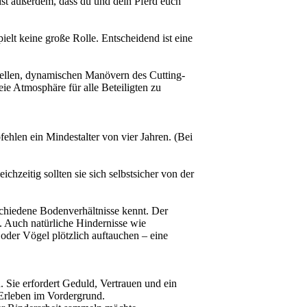
 ist außerdem, dass du und dein Pferd euch
pielt keine große Rolle. Entscheidend ist eine
hnellen, dynamischen Manövern des Cutting-
eie Atmosphäre für alle Beteiligten zu
fehlen ein Mindestalter von vier Jahren. (Bei
chzeitig sollten sie sich selbstsicher von der
schiedene Bodenverhältnisse kennt. Der
 Auch natürliche Hindernisse wie
der Vögel plötzlich auftauchen – eine
 Sie erfordert Geduld, Vertrauen und ein
 Erleben im Vordergrund.