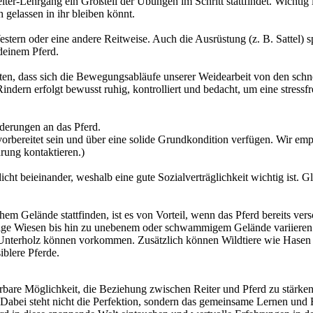
iter-Lehrgang ein Großteil der Übungen im Schritt stattfindet. Wichtig
 gelassen in ihr bleiben könnt.
estern oder eine andere Reitweise. Auch die Ausrüstung (z. B. Sattel) s
deinem Pferd.
chten, dass sich die Bewegungsabläufe unserer Weidearbeit von den sc
indern erfolgt bewusst ruhig, kontrolliert und bedacht, um eine stressfr
rderungen an das Pferd.
vorbereitet sein und über eine solide Grundkondition verfügen. Wir emp
rung kontaktieren.)
t beieinander, weshalb eine gute Sozialverträglichkeit wichtig ist. Glei
em Gelände stattfinden, ist es von Vorteil, wenn das Pferd bereits ver
ige Wiesen bis hin zu unebenem oder schwammigem Gelände variieren.
Unterholz können vorkommen. Zusätzlich können Wildtiere wie Hasen o
blere Pferde.
rbare Möglichkeit, die Beziehung zwischen Reiter und Pferd zu stärken.
 Dabei steht nicht die Perfektion, sondern das gemeinsame Lernen und