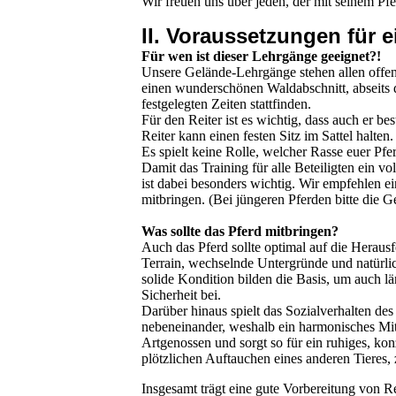
Wir freuen uns über jeden, der mit seinem Pf
II. Voraussetzungen für
Für wen ist dieser Lehrgänge geeignet?!
Unsere Gelände-Lehrgänge stehen allen offe
einen wunderschönen Waldabschnitt, abseits 
festgelegten Zeiten stattfinden.
Für den Reiter ist es wichtig, dass auch er be
Reiter kann einen festen Sitz im Sattel halten
Es spielt keine Rolle, welcher Rasse euer Pfe
Damit das Training für alle Beteiligten ein vo
ist dabei besonders wichtig. Wir empfehlen ei
mitbringen. (Bei jüngeren Pferden bitte die G
Was sollte das Pferd mitbringen?
Auch das Pferd sollte optimal auf die Herausf
Terrain, wechselnde Untergründe und natürli
solide Kondition bilden die Basis, um auch l
Sicherheit bei.
Darüber hinaus spielt das Sozialverhalten de
nebeneinander, weshalb ein harmonisches Mitei
Artgenossen und sorgt so für ein ruhiges, k
plötzlichen Auftauchen eines anderen Tieres, z
Insgesamt trägt eine gute Vorbereitung von R