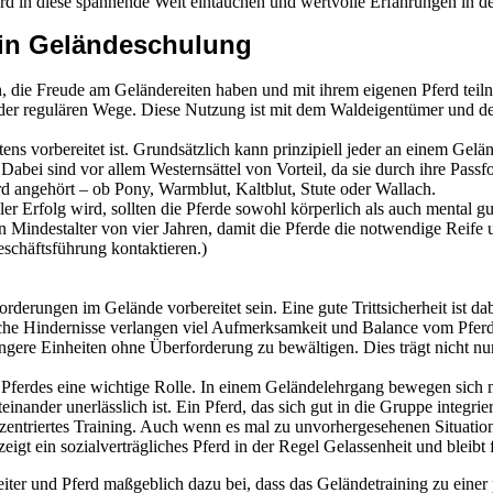
erd in diese spannende Welt eintauchen und wertvolle Erfahrungen in 
 ein Geländeschulung
n, die Freude am Geländereiten haben und mit ihrem eigenen Pferd t
der regulären Wege. Diese Nutzung ist mit dem Waldeigentümer und de
stens vorbereitet ist. Grundsätzlich kann prinzipiell jeder an einem Gel
. Dabei sind vor allem Westernsättel von Vorteil, da sie durch ihre Passf
rd angehört – ob Pony, Warmblut, Kaltblut, Stute oder Wallach.
ller Erfolg wird, sollten die Pferde sowohl körperlich als auch mental g
n Mindestalter von vier Jahren, damit die Pferde die notwendige Reife u
eschäftsführung kontaktieren.)
orderungen im Gelände vorbereitet sein. Eine gute Trittsicherheit ist 
che Hindernisse verlangen viel Aufmerksamkeit und Balance vom Pferd.
ängere Einheiten ohne Überforderung zu bewältigen. Dies trägt nicht nu
s Pferdes eine wichtige Rolle. In einem Geländelehrgang bewegen sich 
nander unerlässlich ist. Ein Pferd, das sich gut in die Gruppe integri
onzentriertes Training. Auch wenn es mal zu unvorhergesehenen Situati
eigt ein sozialverträgliches Pferd in der Regel Gelassenheit und bleibt 
eiter und Pferd maßgeblich dazu bei, dass das Geländetraining zu eine