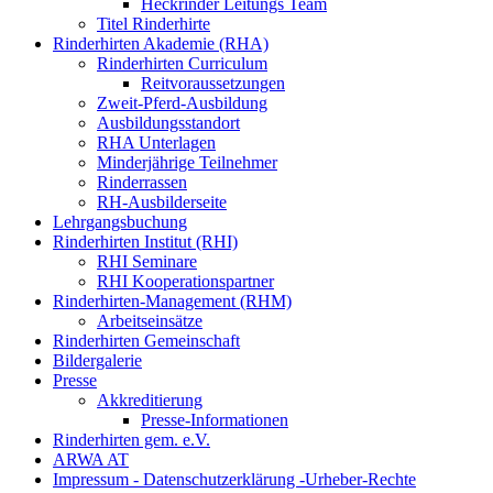
Heckrinder Leitungs Team
Titel Rinderhirte
Rinderhirten Akademie (RHA)
Rinderhirten Curriculum
Reitvoraussetzungen
Zweit-Pferd-Ausbildung
Ausbildungsstandort
RHA Unterlagen
Minderjährige Teilnehmer
Rinderrassen
RH-Ausbilderseite
Lehrgangsbuchung
Rinderhirten Institut (RHI)
RHI Seminare
RHI Kooperationspartner
Rinderhirten-Management (RHM)
Arbeitseinsätze
Rinderhirten Gemeinschaft
Bildergalerie
Presse
Akkreditierung
Presse-Informationen
Rinderhirten gem. e.V.
ARWA AT
Impressum - Datenschutzerklärung -Urheber-Rechte