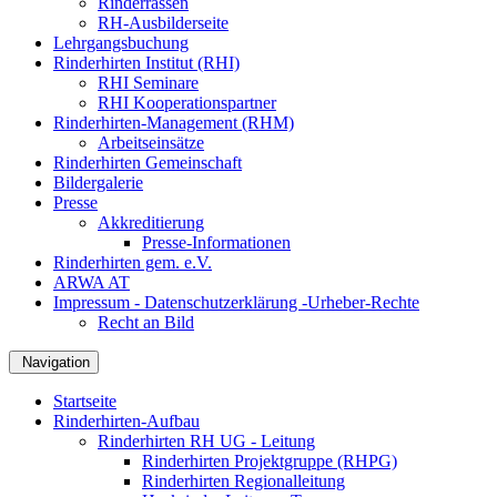
Rinderrassen
RH-Ausbilderseite
Lehrgangsbuchung
Rinderhirten Institut (RHI)
RHI Seminare
RHI Kooperationspartner
Rinderhirten-Management (RHM)
Arbeitseinsätze
Rinderhirten Gemeinschaft
Bildergalerie
Presse
Akkreditierung
Presse-Informationen
Rinderhirten gem. e.V.
ARWA AT
Impressum - Datenschutzerklärung -Urheber-Rechte
Recht an Bild
Navigation
Startseite
Rinderhirten-Aufbau
Rinderhirten RH UG - Leitung
Rinderhirten Projektgruppe (RHPG)
Rinderhirten Regionalleitung